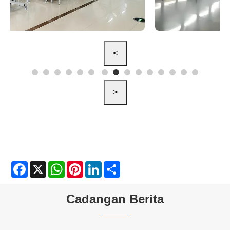
<
>
Facebook
X
WhatsApp
Pinterest
LinkedIn
Share
Cadangan Berita