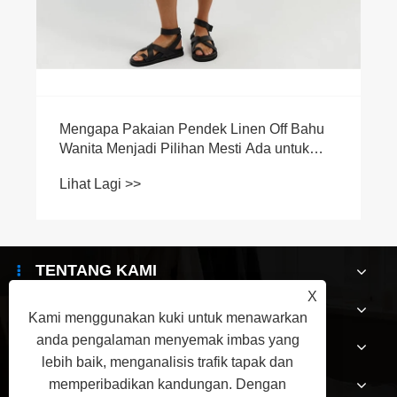
Mengapa Pakaian Pendek Linen Off Bahu
Wanita Menjadi Pilihan Mesti Ada untuk
Fesyen Musim Panas Moden
Lihat Lagi >>
TENTANG KAMI
X
PRODUK
Kami menggunakan kuki untuk menawarkan
anda pengalaman menyemak imbas yang
BERITA
lebih baik, menganalisis trafik tapak dan
HUBUNGI KAMI
memperibadikan kandungan. Dengan